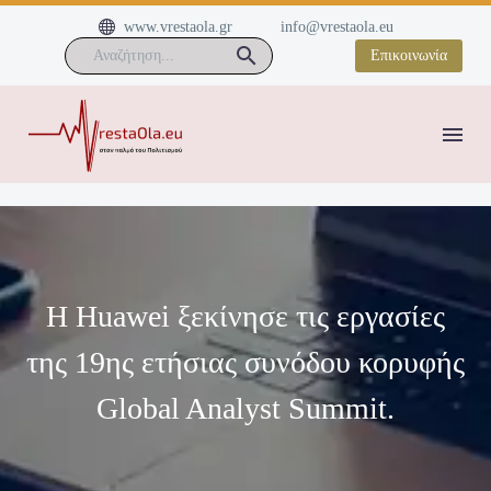


www.vrestaola.gr
info@vrestaola.eu
Επικοινωνία
Η Huawei ξεκίνησε τις εργασίες
της 19ης ετήσιας συνόδου κορυφής
Global Analyst Summit.