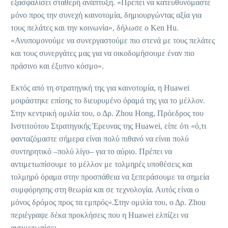
εξασφαλίσει σταθερή ανάπτυξη. «Πρέπει να κατευθυνόμαστε
μόνο προς την συνεχή καινοτομία, δημιουργώντας αξία για
τους πελάτες και την κοινωνία», δήλωσε ο Ken Hu.
«Ανυπομονούμε να συνεργαστούμε πιο στενά με τους πελάτες
και τους συνεργάτες μας για να οικοδομήσουμε έναν πιο
πράσινο και έξυπνο κόσμο».
Εκτός από τη στρατηγική της για καινοτομία, η Huawei
μοιράστηκε επίσης το διευρυμένο όραμά της για το μέλλον.
Στην κεντρική ομιλία του, ο Δρ. Zhou Hong, Πρόεδρος του
Ινστιτούτου Στρατηγικής Έρευνας της Huawei, είπε ότι «ό,τι
φανταζόμαστε σήμερα είναι πολύ πιθανό να είναι πολύ
συντηρητικό –πολύ λίγο– για το αύριο. Πρέπει να
αντιμετωπίσουμε το μέλλον με τολμηρές υποθέσεις και
τολμηρό όραμα στην προσπάθεια να ξεπεράσουμε τα σημεία
συμφόρησης στη θεωρία και σε τεχνολογία. Αυτός είναι ο
μόνος δρόμος προς τα εμπρός».Στην ομιλία του, ο Δρ. Zhou
περιέγραψε δέκα προκλήσεις που η Huawei ελπίζει να
αντιμετωπίσει.