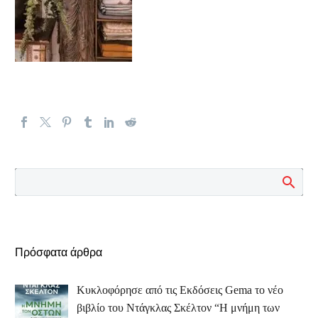
Πρόσφατα άρθρα
Κυκλοφόρησε από τις Εκδόσεις Gema το νέο
βιβλίο του Ντάγκλας Σκέλτον “Η μνήμη των