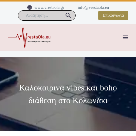


www.vrestaola.gr
info@vrestaola.eu
Επικοινωνία
Καλοκαιρινά vibes και boho
διάθεση στο Κολωνάκι