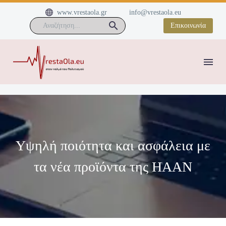


www.vrestaola.gr
info@vrestaola.eu
Επικοινωνία
Υψηλή ποιότητα και ασφάλεια με
τα νέα προϊόντα της HAAN