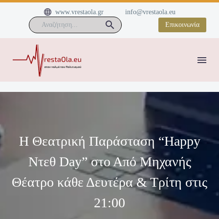


www.vrestaola.gr
info@vrestaola.eu
Επικοινωνία
Η Θεατρική Παράσταση “Happy
Ντεθ Day” στο Από Μηχανής
Θέατρο κάθε Δευτέρα & Τρίτη στις
21:00