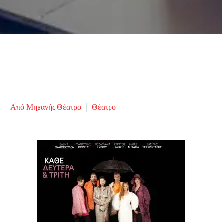
Από Μηχανής Θέατρο
Θέατρο