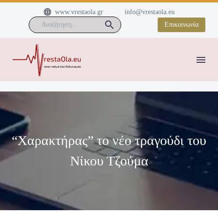


www.vrestaola.gr
info@vrestaola.eu
Επικοινωνία
“Χαρακτήρας” το νέο τραγούδι του
Νίκου Τζούμα