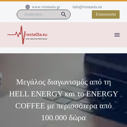


www.vrestaola.gr
info@vrestaola.eu
Επικοινωνία
Μεγάλος διαγωνισμός από τη
HELL ENERGY και το ENERGY
COFFEE με περισσότερα από
100.000 δώρα