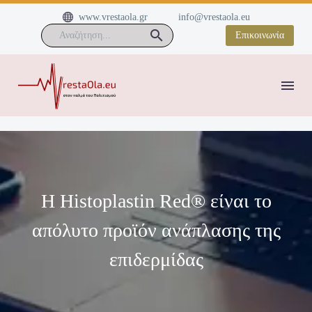


www.vrestaola.gr
info@vrestaola.eu
Επικοινωνία
Η Histoplastin Red® είναι το
απόλυτο προϊόν ανάπλασης της
επιδερμίδας