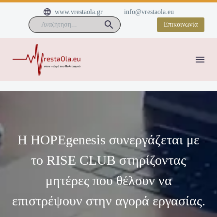


www.vrestaola.gr
info@vrestaola.eu
Επικοινωνία
H HOPEgenesis συνεργάζεται με
το RISE CLUB στηρίζοντας
μητέρες που θέλουν να
επιστρέψουν στην αγορά εργασίας.