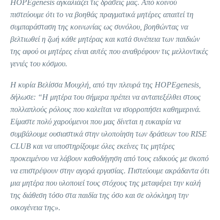
HOPEgenesis
αγκαλιάζει τις δράσεις μας. Από κοινού
πιστεύουμε ότι το να βοηθάς πραγματικά μητέρες απαιτεί τη
συμπαράσταση της κοινωνίας ως συνόλου, βοηθώντας να
βελτιωθεί η ζωή κάθε μητέρας και κατά συνέπεια των παιδιών
της αφού οι μητέρες είναι αυτές που αναθρέφουν τις μελλοντικές
γενιές του κόσμου.
Η κυρία Βελίσσα Μουχλή, από την πλευρά της Η
OPEgenesis
,
δήλωσε: “
Η μητέρα του σήμερα πρέπει να ανταπεξέλθει στους
πολλαπλούς ρόλους που καλείται να ισορροπήσει καθημερινά.
Είμαστε πολύ χαρούμενοι που μας δίνεται η ευκαιρία να
συμβάλουμε ουσιαστικά στην υλοποίηση των δράσεων του
RISE
CLUB
και να υποστηρίξουμε όλες εκείνες τις μητέρες
προκειμένου να λάβουν καθοδήγηση από τους ειδικούς με σκοπό
να επιστρέψουν στην αγορά εργασίας. Πιστεύουμε ακράδαντα ότι
μια μητέρα που υλοποιεί τους στόχους της μεταφέρει την καλή
της διάθεση τόσο στα παιδία της όσο και σε ολόκληρη την
οικογένεια της».