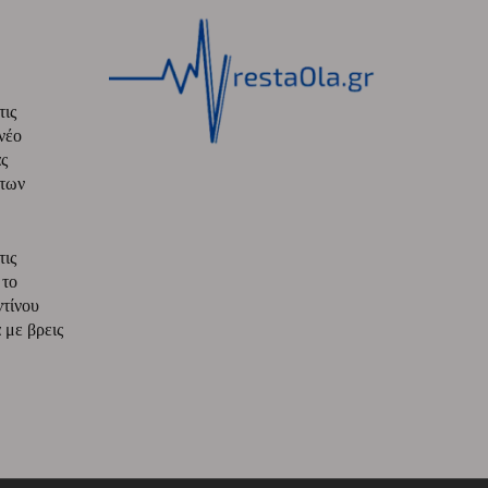
τις
νέο
ς
 των
τις
 το
ντίνου
με βρεις