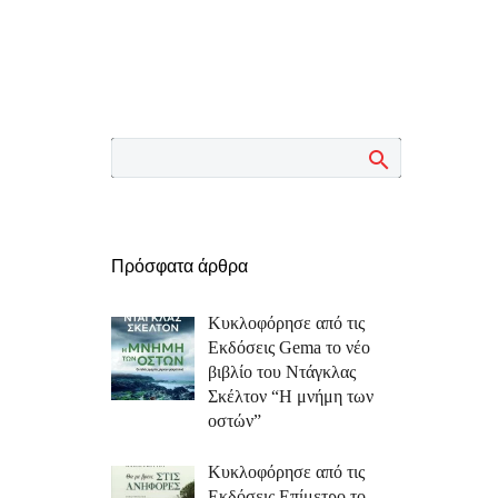
Πρόσφατα άρθρα
Κυκλοφόρησε από τις
Εκδόσεις Gema το νέο
βιβλίο του Ντάγκλας
Σκέλτον “Η μνήμη των
οστών”
Κυκλοφόρησε από τις
Εκδόσεις Επίμετρο το