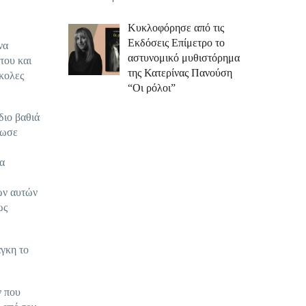
Κυκλοφόρησε από τις
Εκδόσεις Επίμετρο το
να
αστυνομικό μυθιστόρημα
του και
της Κατερίνας Πανούση
σκολες
“Οι ρόλοι”
διο βαθιά
ιωσε
α
ων αυτών
ως
άγκη το
ν που