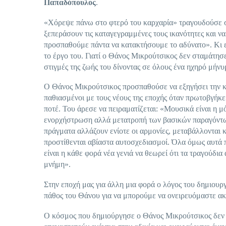
Παπαδόπουλος
.
«Χόρεψε πάνω στο φτερό του καρχαρία» τραγουδούσε σ
ξεπεράσουν τις καταγεγραμμένες τους ικανότητες και να 
προσπαθούμε πάντα να κατακτήσουμε το αδύνατο». Κι εί
το έργο του. Γιατί ο Θάνος Μικρούτσικος δεν σταμάτησε
στιγμές της ζωής του δίνοντας σε όλους ένα ηχηρό μήν
Ο Θάνος Μικρούτσικος προσπαθούσε να εξηγήσει την καβ
παθιασμένοι με τους νέους της εποχής όταν πρωτοβγήκε»
ποτέ. Του άρεσε να πειραματίζεται: «Μουσικά είναι η 
ενορχήστρωση αλλά μετατροπή των βασικών παραγόντων
πράγματα αλλάζουν ενίοτε οι αρμονίες, μεταβάλλονται 
προστίθενται αβίαστα αυτοσχεδιασμοί. Όλα όμως αυτά 
είναι η κάθε φορά νέα γενιά να θεωρεί ότι τα τραγούδι
μνήμη».
Στην εποχή μας για άλλη μια φορά ο λόγος του δημιουρ
πάθος του Θάνου για να μπορούμε να ονειρευόμαστε α
Ο κόσμος που δημιούργησε ο Θάνος Μικρούτσικος δεν θα