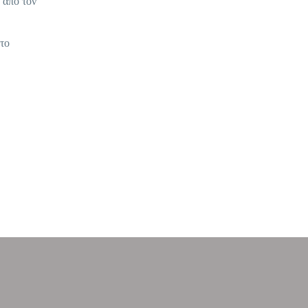
 από τον
 το