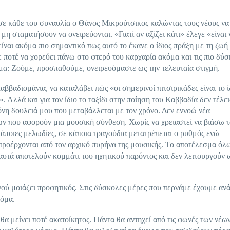
ε κάθε του συναυλία ο Θάνος Μικρούτσικος καλώντας τους νέους να
μη σταματήσουν να ονειρεύονται. «Γιατί αν αξίζει κάτι» έλεγε «είναι 
ναι ακόμα πιο σημαντικό πως αυτό το έκανε ο ίδιος πράξη με τη ζωή 
 ποτέ να χορεύει πάνω στο φτερό του καρχαρία ακόμα και τις πιο δύ
υμα: Ζούμε, προσπαθούμε, ονειρευόμαστε ως την τελευταία στιγμή.
βαδιομάνια, να καταλάβει πώς «οι σημερινοί πιτσιρικάδες είναι το ί
. Αλλά και για τον ίδιο το ταξίδι στην ποίηση του Καββαδία δεν τέλε
μόνη δουλειά μου που μεταβάλλεται με τον χρόνο. Δεν εννοώ νέα
 που αφορούν μια μουσική σύνθεση. Χωρίς να χρειαστεί να βιάσω τ
κάποιες μελωδίες, σε κάποια τραγούδια μετατρέπεται ο ρυθμός ενώ
προέρχονται από τον αρχικό πυρήνα της μουσικής. Το αποτέλεσμα όλ
α αυτά αποτελούν κομμάτι του ηχητικού παρόντος και δεν λειτουργούν 
γού μοιάζει προφητικός. Στις δύσκολες μέρες που περνάμε έχουμε αν
κόμα.
 μείνει ποτέ ακατοίκητος. Πάντα θα αντηχεί από τις φωνές των νέω