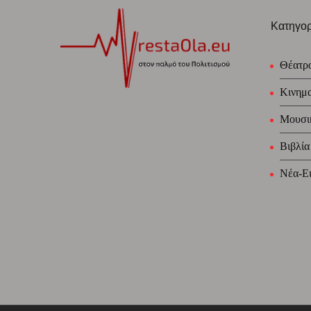
Κατηγορ
Θέατρ
Κινημ
Μουσι
Βιβλία
Νέα-Ει