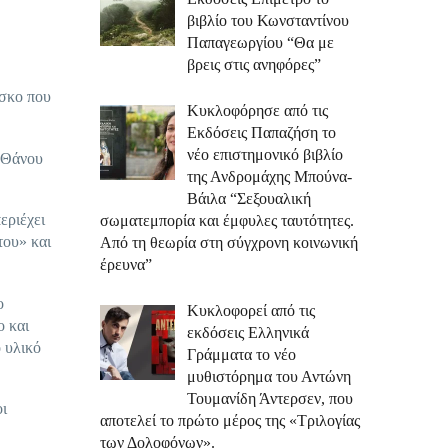
βιβλίο του Κωνσταντίνου
Παπαγεωργίου “Θα με
βρεις στις ανηφόρες”
ίσκο που
Κυκλοφόρησε από τις
Εκδόσεις Παπαζήση το
νέο επιστημονικό βιβλίο
υ Θάνου
της Ανδρομάχης Μπούνα-
Βάιλα “Σεξουαλική
εριέχει
σωματεμπορία και έμφυλες ταυτότητες.
του» και
Από τη θεωρία στη σύγχρονη κοινωνική
έρευνα”
ο
Κυκλοφορεί από τις
ο και
εκδόσεις Ελληνικά
 υλικό
Γράμματα το νέο
μυθιστόρημα του Αντώνη
Τουμανίδη Άντερσεν, που
οι
αποτελεί το πρώτο μέρος της «Τριλογίας
των Δολοφόνων».