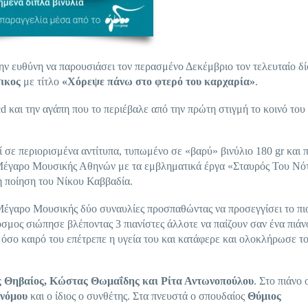
την ευθύνη να παρουσιάσει τον περασμένο Δεκέμβριο τον τελευταίο δ
ικος
με τίτλο
«Χόρεψε πάνω στο φτερό του καρχαρία»
.
d και την αγάπη που το περιέβαλε από την πρώτη στιγμή το κοινό το
σε περιορισμένα αντίτυπα, τυπωμένο σε «βαρύ» βινύλιο 180 gr και π
 Μέγαρο Μουσικής Αθηνών με τα εμβληματικά έργα «Σταυρός Του Νό
 ποίηση του Νίκου Καββαδία.
έγαρο Μουσικής δύο συναυλίες προσπαθώντας να προσεγγίσει το πι
όσμος σιώπησε βλέποντας 3 πιανίστες άλλοτε να παίζουν σαν ένα πιάν
 όσο καιρό του επέτρεπε η υγεία του και κατάφερε και ολοκλήρωσε το
 Θηβαίος, Κώστας Θωμαΐδης και Ρίτα Αντωνοπούλου
. Στο πιάνο 
νόμου
και ο ίδιος ο συνθέτης. Στα πνευστά ο σπουδαίος
Θύμιος