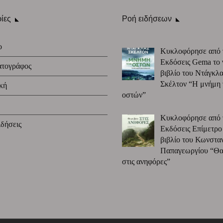
ίες
Ροή ειδήσεων
ο
Κυκλοφόρησε από 
Εκδόσεις Gema το 
ατογράφος
βιβλίο του Ντάγκλα
Σκέλτον “Η μνήμη
κή
οστών”
Κυκλοφόρησε από 
δήσεις
Εκδόσεις Επίμετρο
βιβλίο του Κωνστα
Παπαγεωργίου “Θα 
στις ανηφόρες”