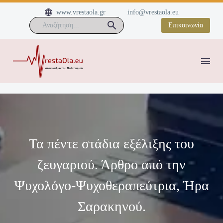


www.vrestaola.gr
info@vrestaola.eu
Επικοινωνία
Τα πέντε στάδια εξέλιξης του
ζευγαριού. Άρθρο από την
Ψυχολόγο-Ψυχοθεραπεύτρια, Ήρα
Σαρακηνού.