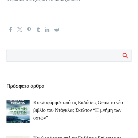
Πρόσφατα άρθρα
Κυκλοφόρησε από τις Εκδόσεις Gema το νέο
βιβλίο του Ντάγκλας Σκέλτον “Η μνήμη των
οστών”