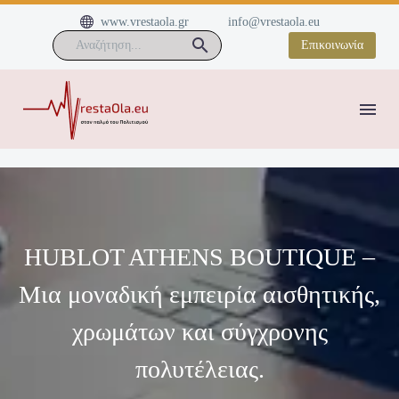


www.vrestaola.gr
info@vrestaola.eu
Επικοινωνία
HUBLOT ATHENS BOUTIQUE –
Μια μοναδική εμπειρία αισθητικής,
χρωμάτων και σύγχρονης
πολυτέλειας.