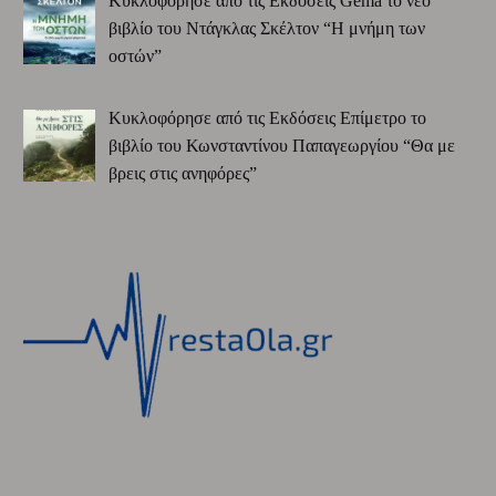
Κυκλοφόρησε από τις Εκδόσεις Gema το νέο
βιβλίο του Ντάγκλας Σκέλτον “Η μνήμη των
οστών”
Κυκλοφόρησε από τις Εκδόσεις Επίμετρο το
βιβλίο του Κωνσταντίνου Παπαγεωργίου “Θα με
βρεις στις ανηφόρες”