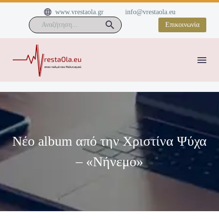


www.vrestaola.gr
info@vrestaola.eu
Επικοινωνία
Νέο album από την Χριστίνα Ψύχα
– «Νήνεμο»