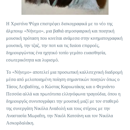
Η Χριστίνα Ψύχα επιστρέφει δισκογραφικά με το νέο της
άλμπουμ «Νήνεμο», μια βαθιά ατμοσφαιρική και ποιητική
μουσική πρόταση που κινείται ανάμεσα στην κινηματογραφική
μουσική, την τζαζ, την ποπ και τις fusion επιρροές,
δημιουργώντας ένα ηχητικό τοπίο γεμάτο ευαισθησία,
εσωτερικότητα και λυρισμό.
Το «Νήνεμο» αποτελεί μια προσωπική καλλιτεχνική διαδρομή
μέσα από μελοποιημένη ποίηση σημαντικών ποιητών όπως ο
Τάσος Λειβαδίτης, ο Κώστας Καρυωτάκης και ο Φερνάντο
Πεσσόα αλλά και πρωτότυπα ελληνόφωνα τραγούδια, όπου η
δημιουργός συνυπογράφει την μουσική μαζί με τον σταθερό
της συνεργάτη Νικόλα Αναδολή και τους στίχους με την
Αναστασία Μωραΐτη, την Νικόλ Κατσάνη και τον Νικόλα
Ασκορδαλάκη.