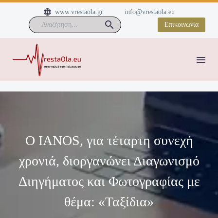


www.vrestaola.gr
info@vrestaola.eu
Επικοινωνία
Ο IANOS, για τέταρτη συνεχή
χρονιά, διοργανώνει Διαγωνισμό
Διηγήματος και Φωτογραφίας με
θέμα: «Ταξίδια»