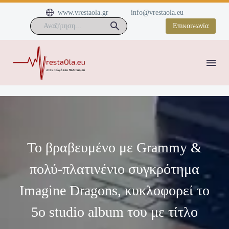


www.vrestaola.gr
info@vrestaola.eu
Επικοινωνία
Το βραβευμένο με Grammy &
πολύ-πλατινένιο συγκρότημα
Imagine Dragons, κυκλοφορεί το
5ο studio album του με τίτλο