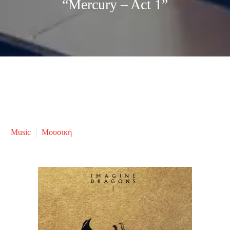
“Mercury – Act 1”
Music
Μουσική