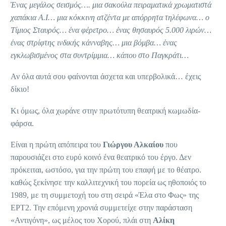
Ένας μεγάλος σεισμός…. μια σακούλα πειραματικά χρωματιστά
χαπάκια Α.Ι… μια κόκκινη ατζέντα με απόρρητα τηλέφωνα… ο
Τίμιος Σταυρός… ένα φέρετρο… ένας θησαυρός 5.000 λιρών…
ένας στρίφτης ινδικής κάνναβης… μια βόμβα… ένας
εγκλωβισμένος στα συντρίμμια… κάπου στο Παγκράτι…
Αν όλα αυτά σου φαίνονται άσχετα και υπερβολικά… έχεις
δίκιο!
Κι όμως, όλα χωράνε στην πρωτότυπη θεατρική κωμωδία-
φάρσα.
Είναι η πρώτη απόπειρα του
Γιώργου Αλκαίου
που
παρουσιάζει στο ευρύ κοινό ένα θεατρικό του έργο. Δεν
πρόκειται, ωστόσο, για την πρώτη του επαφή με το θέατρο.
καθώς ξεκίνησε την καλλιτεχνική του πορεία ως ηθοποιός το
1989, με τη συμμετοχή του στη σειρά «Έλα στο Φως» της
ΕΡΤ2. Την επόμενη χρονιά συμμετείχε στην παράσταση
«Αντιγόνη», ως μέλος του Χορού, πλάι στη
Αλίκη