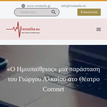


www.vrestaola.gr
info@vrestaola.eu
Επικοινωνία
«Ο Ημιυπαίθριος» μια παράσταση
του Γιώργου Αλκαίου στο Θέατρο
Coronet