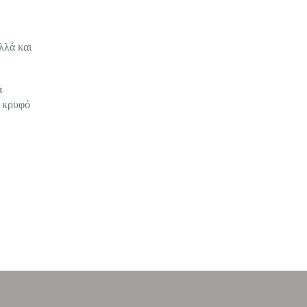
λλά και
ά
ο κρυφό