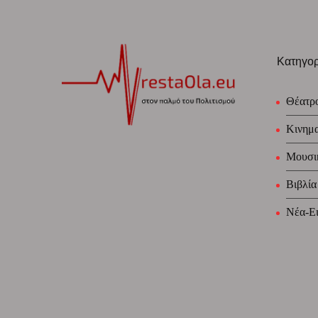
Κατηγορ
Θέατρ
Κινημ
Μουσι
Βιβλία
Νέα-Ει