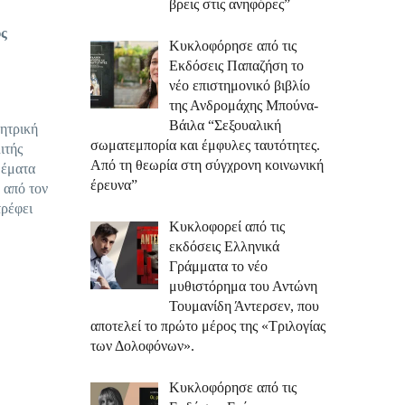
βρεις στις ανηφόρες”
υς
Κυκλοφόρησε από τις
Εκδόσεις Παπαζήση το
νέο επιστημονικό βιβλίο
της Ανδρομάχης Μπούνα-
Βάιλα “Σεξουαλική
μητρική
σωματεμπορία και έμφυλες ταυτότητες.
ιτής
Από τη θεωρία στη σύγχρονη κοινωνική
θέματα
έρευνα”
 από τον
τρέφει
Κυκλοφορεί από τις
εκδόσεις Ελληνικά
Γράμματα το νέο
μυθιστόρημα του Αντώνη
Τουμανίδη Άντερσεν, που
αποτελεί το πρώτο μέρος της «Τριλογίας
των Δολοφόνων».
Κυκλοφόρησε από τις