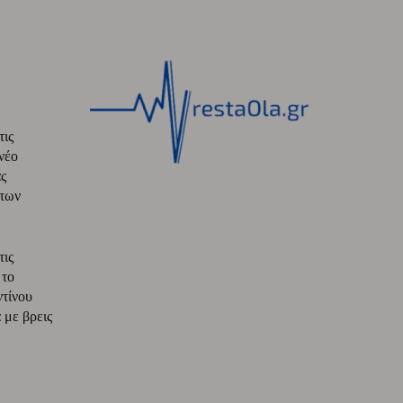
τις
νέο
ς
 των
τις
 το
ντίνου
με βρεις