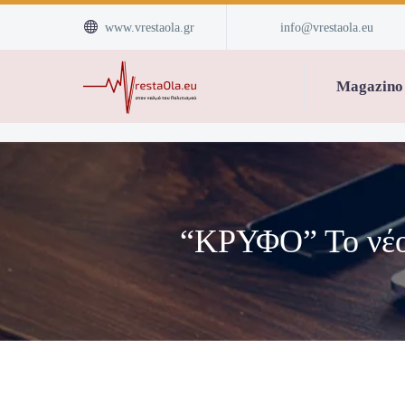


www.vrestaola.gr
info@vrestaola.eu
Magazino
“ΚΡΥΦΟ” Το νέο s