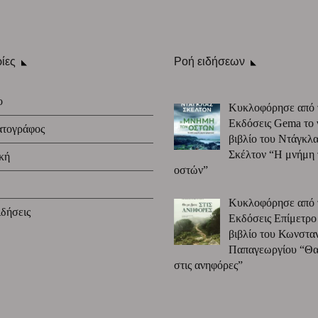
ίες
Ροή ειδήσεων
ο
Κυκλοφόρησε από 
Εκδόσεις Gema το 
ατογράφος
βιβλίο του Ντάγκλα
Σκέλτον “Η μνήμη
κή
οστών”
Κυκλοφόρησε από 
δήσεις
Εκδόσεις Επίμετρο
βιβλίο του Κωνστα
Παπαγεωργίου “Θα 
στις ανηφόρες”