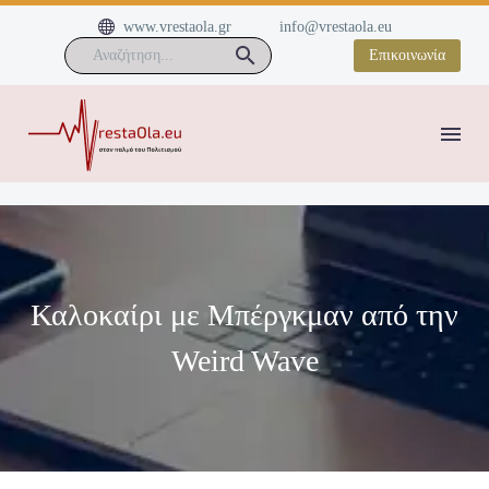


www.vrestaola.gr
info@vrestaola.eu
Επικοινωνία
Καλοκαίρι με Μπέργκμαν από την
Weird Wave