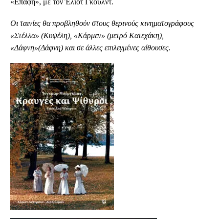
«Επαφή», με τον Έλιοτ Γκουλντ.
Οι ταινίες θα προβληθούν στους θερινούς κινηματογράφους
«Στέλλα» (Κυψέλη), «Κάρμεν» (μετρό Κατεχάκη),
«Δάφνη»(Δάφνη) και σε άλλες επιλεγμένες αίθουσες.