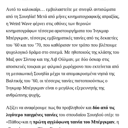
Αυτό το καλοκαίρι… εμβολιαστείτε με σινεφίλ αντισώματα
από τη Σουηδία! Μετά από μήνες κινηματογραφικής απραξίας,
η Weird Wave φέρνει στις οθόνες των θερινών
κινηματογράφων τέσσερα αριστουργήματα του Ίνγκμαρ
Μπέργκμαν, τέσσερις εμβληματικές ταινίες από τις δεκαετίες
του ’60 και του ’70, που καθόρισαν τον τρόπο που βλέπουμε
ψυχολογικό δράμα στο σινεμά. Με ηθοποιούς της κλάσης του
Μαξ φον Σίντοφ και της Λιβ Ούλμαν, με δύο όσκαρ στις
αποσκευές τουςκαι με φιλμικό χωρόχρονο που εκτείνεται από
τη μεσαιωνική Σουηδία μέχρι τα απομακρυσμένα νησιά της
Βαλτικής του ’60, οι τέσσερις ταινίες πιστοποιούνπως ο
Ίνγκμαρ Μπέργκμαν είναι ο μεγάλος εξερευνητής της
ανθρώπινης ψυχής.
Αξίζει να αναφέρουμε πως θα προβληθούν και
δύο από τις
λιγότερο παιγμένες ταινίες
του σπουδαίου Σουηδού οτέρ: το
«Πάθος»και η
πρώτη αγγλόφωνη ταινία του Μπέργκμαν
, η