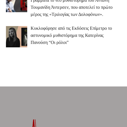
Γράμματα το νέο μυθιστόρημα του Αντώνη
Τουμανίδη Άντερσεν, που αποτελεί το πρώτο
μέρος της «Τριλογίας των Δολοφόνων».
Κυκλοφόρησε από τις Εκδόσεις Επίμετρο το
αστυνομικό μυθιστόρημα της Κατερίνας
Πανούση “Οι ρόλοι”