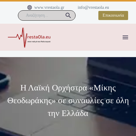


www.vrestaola.gr
info@vrestaola.eu
Επικοινωνία
Η Λαϊκή Ορχήστρα «Μίκης
Θεοδωράκης» σε συναυλίες σε όλη
την Ελλάδα