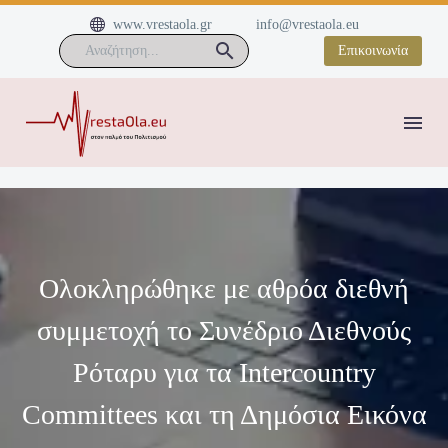


www.vrestaola.gr
info@vrestaola.eu
Επικοινωνία
Ολοκληρώθηκε με αθρόα διεθνή
συμμετοχή το Συνέδριο Διεθνούς
Ρόταρυ για τα Intercountry
Committees και τη Δημόσια Εικόνα