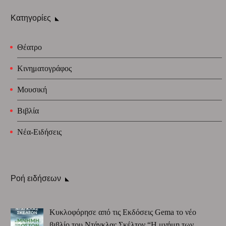
Κατηγορίες
Θέατρο
Κινηματογράφος
Μουσική
Βιβλία
Νέα-Ειδήσεις
Ροή ειδήσεων
Κυκλοφόρησε από τις Εκδόσεις Gema το νέο
βιβλίο του Ντάγκλας Σκέλτον “Η μνήμη των