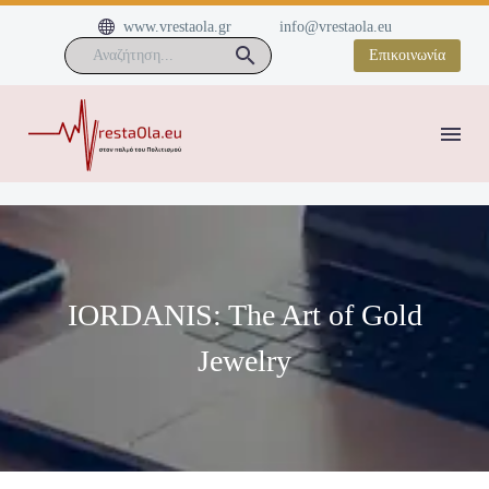


www.vrestaola.gr
info@vrestaola.eu
Επικοινωνία
IORDANIS: The Art of Gold
Jewelry