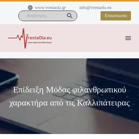


www.vrestaola.gr
info@vrestaola.eu
Επικοινωνία
Επίδειξη Μόδας φιλανθρωπικού
χαρακτήρα από τις Καλλιπάτειρας