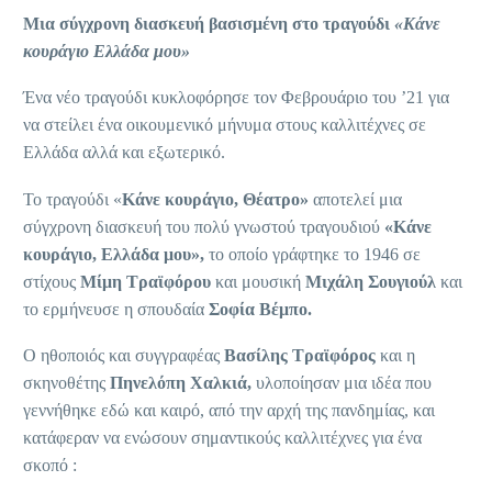
Μια σύγχρονη διασκευή βασισμένη στο τραγούδι
«Κάνε
κουράγιο Ελλάδα μου»
Ένα νέο τραγούδι κυκλοφόρησε τον Φεβρουάριο του ’21 για
να στείλει ένα οικουμενικό μήνυμα στους καλλιτέχνες σε
Ελλάδα αλλά και εξωτερικό.
Το τραγούδι «
Κάνε κουράγιο, Θέατρο»
αποτελεί μια
σύγχρονη διασκευή του πολύ γνωστού τραγουδιού
«Κάνε
κουράγιο, Ελλάδα μου»,
το οποίο γράφτηκε το 1946 σε
στίχους
Μίμη Τραϊφόρου
και μουσική
Μιχάλη Σουγιούλ
και
το ερμήνευσε η σπουδαία
Σοφία Βέμπο.
Ο ηθοποιός και συγγραφέας
Βασίλης Τραϊφόρος
και η
σκηνοθέτης
Πηνελόπη Χαλκιά,
υλοποίησαν μια ιδέα που
γεννήθηκε εδώ και καιρό, από την αρχή της πανδημίας, και
κατάφεραν να ενώσουν σημαντικούς καλλιτέχνες για ένα
σκοπό :