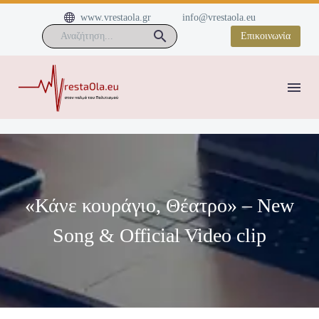


www.vrestaola.gr
info@vrestaola.eu
Επικοινωνία
«Κάνε κουράγιο, Θέατρο» – New
Song & Official Video clip