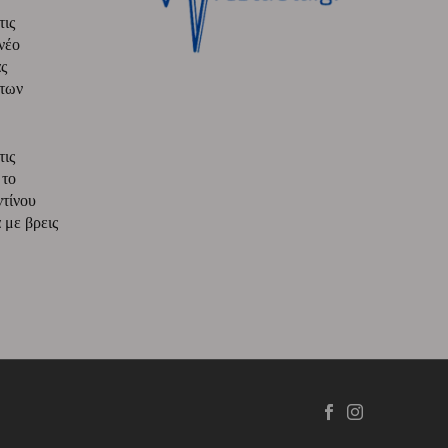
τις
νέο
ς
 των
τις
 το
ντίνου
με βρεις