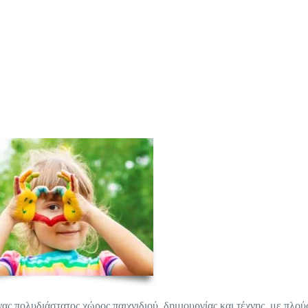
ας πολυδιάστατος χώρος παιχνιδιού, δημιουργίας και τέχνης, με πλού