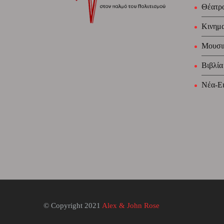
Θέατρ
Κινημ
Μουσι
Βιβλία
Νέα-Ει
© Copyright 2021
Alex & John Rose