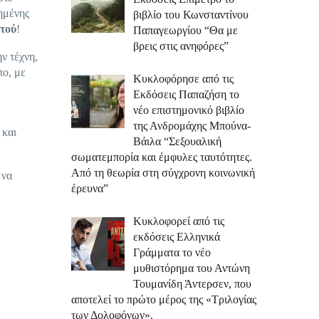
πημένης
βιβλίο του Κωνσταντίνου
τού
!
Παπαγεωργίου “Θα με
βρεις στις ανηφόρες”
ν τέχνη,
πο, με
Κυκλοφόρησε από τις
Εκδόσεις Παπαζήση το
νέο επιστημονικό βιβλίο
της Ανδρομάχης Μπούνα-
 και
Βάιλα “Σεξουαλική
σωματεμπορία και έμφυλες ταυτότητες.
Από τη θεωρία στη σύγχρονη κοινωνική
 να
έρευνα”
Κυκλοφορεί από τις
εκδόσεις Ελληνικά
Γράμματα το νέο
μυθιστόρημα του Αντώνη
Τουμανίδη Άντερσεν, που
αποτελεί το πρώτο μέρος της «Τριλογίας
των Δολοφόνων».