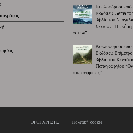
ο
Κυκλοφόρησε από 
Εκδόσεις Gema το 
ατογράφος
βιβλίο του Ντάγκλα
Σκέλτον “Η μνήμη
κή
οστών”
Κυκλοφόρησε από 
δήσεις
Εκδόσεις Επίμετρο
βιβλίο του Κωνστα
Παπαγεωργίου “Θα 
στις ανηφόρες”
ΟΡΟΙ ΧΡΗΣΗΣ
Πολιτική cookie