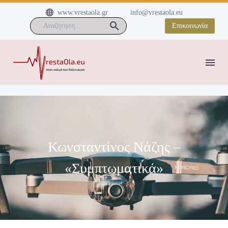


www.vrestaola.gr
info@vrestaola.eu
Επικοινωνία
Κωνσταντίνος Νάζης –
«Συμπτωματικά»