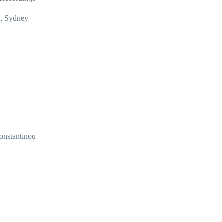
g, Sydney
nstantinou