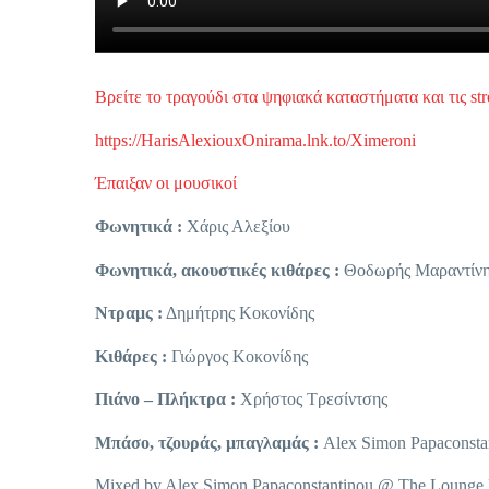
Βρείτε το τραγούδι στα ψηφιακά καταστήματα και τις st
https://HarisAlexiouxOnirama.lnk.to/Ximeroni
Έπαιξαν οι μουσικοί
Φωνητικά :
Χάρις Αλεξίου
Φωνητικά, ακουστικές κιθάρες :
Θοδωρής Μαραντίνη
Ντραμς :
Δημήτρης Κοκονίδης
Κιθάρες :
Γιώργος Κοκονίδης
Πιάνο – Πλήκτρα :
Χρήστος Τρεσίντσης
Μπάσο, τζουράς, μπαγλαμάς :
Alex Simon Papaconsta
Mixed by Alex Simon Papaconstantinou @ The Lounge 