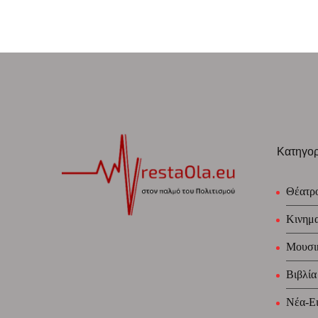
Κατηγορ
Θέατρ
Κινημ
Μουσι
Βιβλία
Νέα-Ει