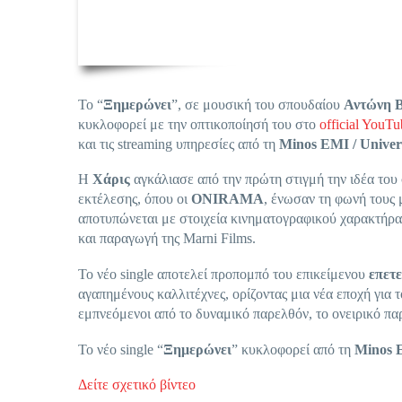
Το “
Ξημερώνει
”, σε μουσική του σπουδαίου
Αντώνη 
κυκλοφορεί με την οπτικοποίησή του στο
official YouTu
και τις streaming υπηρεσίες από τη
Minos EMI / Univer
Η
Χάρις
αγκάλιασε από την πρώτη στιγμή την ιδέα του 
εκτέλεσης, όπου οι
ONIRAMA
, ένωσαν τη φωνή τους 
αποτυπώνεται με στοιχεία κινηματογραφικού χαρακτήρα
και παραγωγή της Marni Films.
Το νέο single αποτελεί προπομπό του επικείμενου
επετ
αγαπημένους καλλιτέχνες, ορίζοντας μια νέα εποχή για 
εμπνεόμενοι από το δυναμικό παρελθόν, το ονειρικό πα
Το νέο single “
Ξημερώνει
” κυκλοφορεί από τη
Minos E
Δείτε σχετικό βίντεο