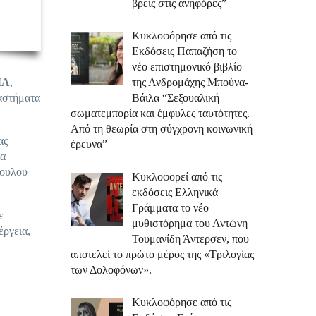
βρεις στις ανηφόρες”
Κυκλοφόρησε από τις
Εκδόσεις Παπαζήση το
νέο επιστημονικό βιβλίο
MA
,
της Ανδρομάχης Μπούνα-
ταστήματα
Βάιλα “Σεξουαλική
σωματεμπορία και έμφυλες ταυτότητες.
Από τη θεωρία στη σύγχρονη κοινωνική
ας
έρευνα”
ία
πουλου
Κυκλοφορεί από τις
εκδόσεις Ελληνικά
Γράμματα το νέο
ε
μυθιστόρημα του Αντώνη
έργεια,
Τουμανίδη Άντερσεν, που
αποτελεί το πρώτο μέρος της «Τριλογίας
των Δολοφόνων».
Κυκλοφόρησε από τις