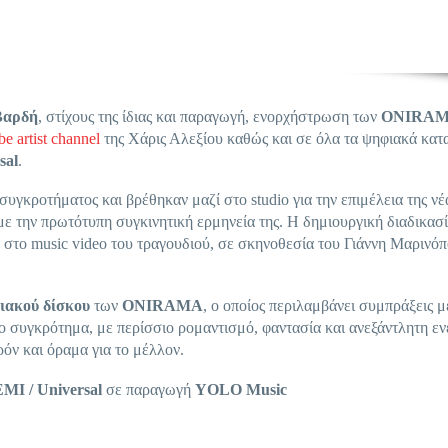
Βαρδή
, στίχους της ίδιας και παραγωγή, ενορχήστρωση των
ONIRA
be artist channel
της Χάρις Αλεξίου καθώς και σε όλα τα ψηφιακά κα
sal
.
συγκροτήματος και βρέθηκαν μαζί στο studio για την επιμέλεια της νέ
με την πρωτότυπη συγκινητική ερμηνεία της. Η δημιουργική διαδικασ
 στο music video του τραγουδιού, σε σκηνοθεσία του Γιάννη Μαρινό
ειακού δίσκου
των
ONIRAMA
, ο οποίος περιλαμβάνει συμπράξεις μ
το συγκρότημα, με περίσσιο ρομαντισμό, φαντασία και ανεξάντλητη εν
ρόν και όραμα για το μέλλον.
MI / Universal
σε παραγωγή
YOLO
Music