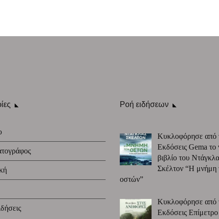
ίες
Ροή ειδήσεων
ο
Κυκλοφόρησε από 
Εκδόσεις Gema το 
ατογράφος
βιβλίο του Ντάγκλα
Σκέλτον “Η μνήμη
κή
οστών”
Κυκλοφόρησε από 
δήσεις
Εκδόσεις Επίμετρο