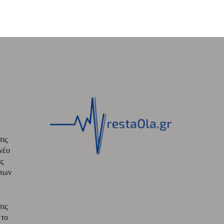
τις
νέο
ς
 των
τις
 το