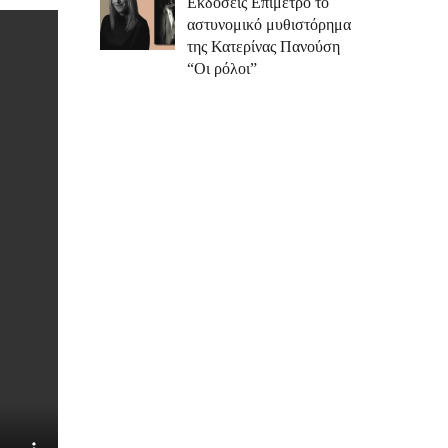
Εκδόσεις Επίμετρο το
αστυνομικό μυθιστόρημα
της Κατερίνας Πανούση
“Οι ρόλοι”