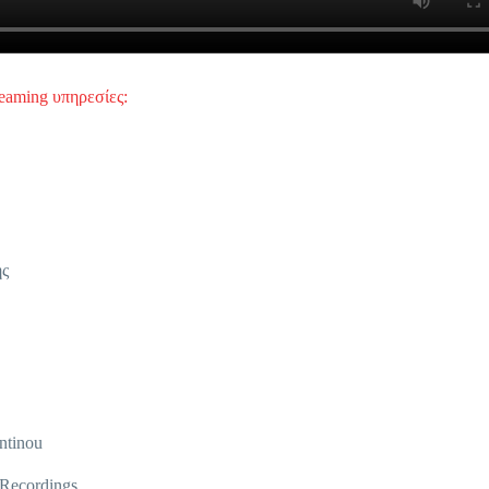
reaming υπηρεσίες:
ς
ntinou
Recordings