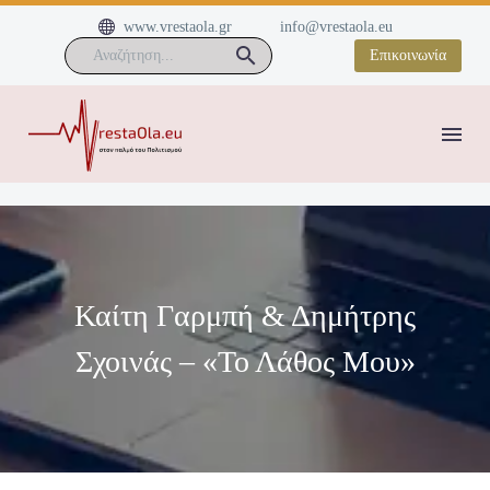


www.vrestaola.gr
info@vrestaola.eu
Επικοινωνία
Καίτη Γαρμπή & Δημήτρης
Σχοινάς – «Το Λάθος Μου»