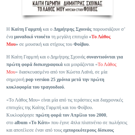
Η
Καίτη Γαρμπή
και ο
Δημήτρης Σχοινάς
παρουσιάζουν σ’
ένα
μοναδικό ντουέτο
τη μεγάλη επιτυχία
«
Το Λάθος
Μου
»
σε μουσική και στίχους του
Φοίβου
.
Η Καίτη Γαρμπή και ο Δημήτρης Σχοινάς
συναντιούνται για
πρώτη φορά δισκογραφικά
και μοιράζονται «
Το Λάθος
Μου
» διασκευασμένο από τον Κώστα Λαϊνά, σε μία
σημερινή
pop version 25 χρόνια μετά την πρώτη
κυκλοφορία του τραγουδιού
.
«Το Λάθος Μου» είναι μία από τις τεράστιες και διαχρονικές
επιτυχίες της Καίτης Γαρμπή και του Φοίβου.
Κυκλοφόρησε
πρώτη φορά τον Απρίλιο του 2000
,
στο
album «Το Κάτι»
που έγινε 4πλα πλατινένιο σε πωλήσεις
και αποτέλεσε έναν από τους
εμπορικότερους δίσκους