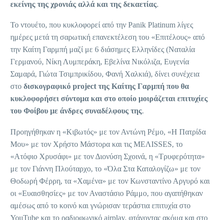
εκείνης της χρονιάς αλλά και της δεκαετίας
.
Το ντουέτο, που κυκλοφορεί από την Panik Platinum
λίγες
ημέρες μετά τη σαρωτική επανεκτέλεση του «Επιτέλους» από
την Καίτη Γαρμπή μαζί με 6 διάσημες Ελληνίδες (Ναταλία
Γερμανού, Νίκη Λυμπεράκη, Εβελίνα Νικόλιζα, Ευγενία
Σαμαρά, Γιώτα Τσιμπρικίδου, Φανή Χαλκιά), δίνει συνέχεια
στο
δισκογραφικό project της Καίτης Γαρμπή που θα
κυκλοφορήσει σύντομα και στο οποίο μοιράζεται επιτυχίες
του Φοίβου με άνδρες συναδέλφους της
.
Προηγήθηκαν η «Κιβωτός» με τον Αντώνη Ρέμο, «Η Πατρίδα
Μου» με τον Χρήστο Μάστορα και τις MEΛΙSSES, το
«Ατόφιο Χρυσάφι» με τον Διονύση Σχοινά, η «Τρυφερότητα»
με τον Γιάννη Πλούταρχο, το «Όλα Στα Καταλογίζω» με τον
Θοδωρή Φέρρη, τα «Χαμένα» με τον Κωνσταντίνο Αργυρό και
οι «Ευαισθησίες» με τον Αναστάσιο Ράμμο, που αγαπήθηκαν
αμέσως από το κοινό και γνώρισαν τεράστια επιτυχία στο
YouTube και το ραδιοφωνικό airplay, φτάνοντας ακόμα και στο