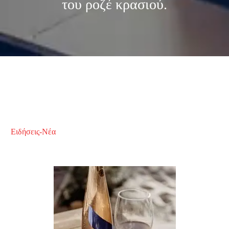
του ροζέ κρασιού.
Ειδήσεις-Νέα