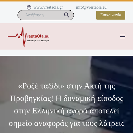


www.vrestaola.gr
info@vrestaola.eu
Επικοινωνία
«Ροζέ ταξίδι» στην Ακτή της
Προβηγκίας! Η δυναμική είσοδος
στην Ελληνική αγορά αποτελεί
σημείο αναφοράς για τους λάτρεις