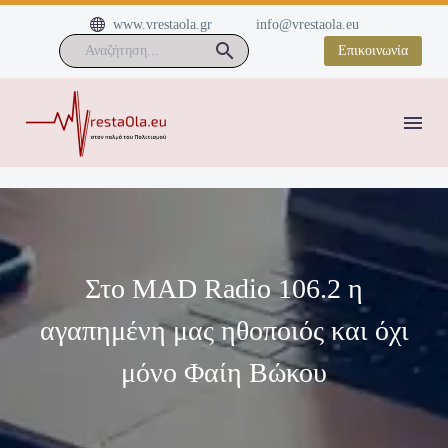


www.vrestaola.gr
info@vrestaola.eu
Επικοινωνία
Στο MAD Radio 106.2 η
αγαπημένη μας ηθοποιός και όχι
μόνο Φαίη Βώκου