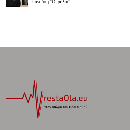
Πανούση “Οι ρόλοι”