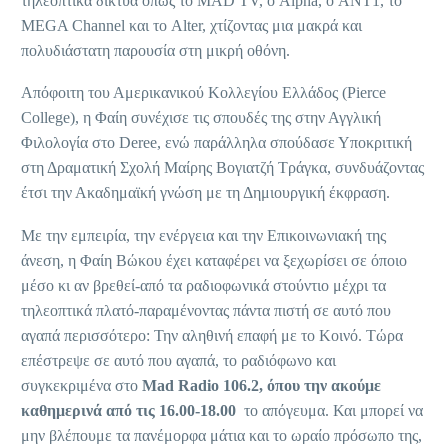
τηλεοπτικά δίκτυα όπως το MAD TV, ο Alpha, ο ANT1, το
MEGA Channel και το Alter, χτίζοντας μια μακρά και
πολυδιάστατη παρουσία στη μικρή οθόνη.
Απόφοιτη του Αμερικανικού Κολλεγίου Ελλάδος (Pierce
College), η Φαίη συνέχισε τις σπουδές της στην Αγγλική
Φιλολογία στο Deree, ενώ παράλληλα σπούδασε Υποκριτική
στη Δραματική Σχολή Μαίρης Βογιατζή Τράγκα, συνδυάζοντας
έτσι την Ακαδημαϊκή γνώση με τη Δημιουργική έκφραση.
Με την εμπειρία, την ενέργεια και την Επικοινωνιακή της
άνεση, η Φαίη Βώκου έχει καταφέρει να ξεχωρίσει σε όποιο
μέσο κι αν βρεθεί-από τα ραδιοφωνικά στούντιο μέχρι τα
τηλεοπτικά πλατό-παραμένοντας πάντα πιστή σε αυτό που
αγαπά περισσότερο: Την αληθινή επαφή με το Κοινό. Τώρα
επέστρεψε σε αυτό που αγαπά, το ραδιόφωνο και
συγκεκριμένα στο
Mad Radio 106.2, όπου την ακούμε
καθημερινά από τις 16.00-18.00
το απόγευμα. Και μπορεί να
μην βλέπουμε τα πανέμορφα μάτια και το ωραίο πρόσωπο της,