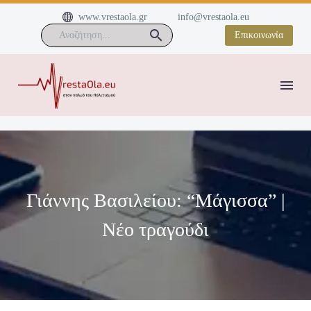


www.vrestaola.gr
info@vrestaola.eu
Επικοινωνία
Γιάννης Βασιλείου: “Μάγισσα” |
Nέο τραγούδι