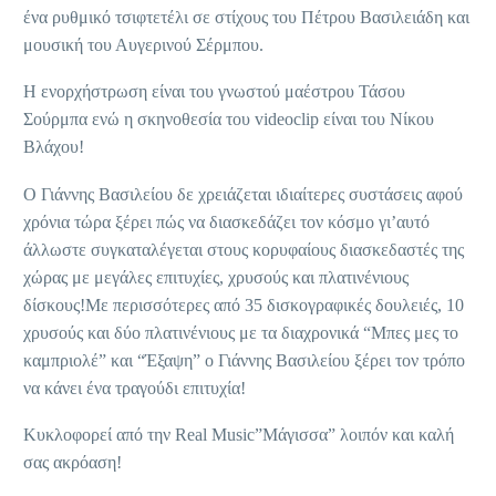
ένα ρυθμικό τσιφτετέλι σε στίχους του Πέτρου Βασιλειάδη και
μουσική του Αυγερινού Σέρμπου.
Η ενορχήστρωση είναι του γνωστού μαέστρου Τάσου
Σούρμπα ενώ η σκηνοθεσία του videoclip είναι του Νίκου
Βλάχου!
Ο Γιάννης Βασιλείου δε χρειάζεται ιδιαίτερες συστάσεις αφού
χρόνια τώρα ξέρει πώς να διασκεδάζει τον κόσμο γι’αυτό
άλλωστε συγκαταλέγεται στους κορυφαίους διασκεδαστές της
χώρας με μεγάλες επιτυχίες, χρυσούς και πλατινένιους
δίσκους!Με περισσότερες από 35 δισκογραφικές δουλειές, 10
χρυσούς και δύο πλατινένιους με τα διαχρονικά “Μπες μες το
καμπριολέ” και “Έξαψη” ο Γιάννης Βασιλείου ξέρει τον τρόπο
να κάνει ένα τραγούδι επιτυχία!
Κυκλοφορεί από την Real Music”Μάγισσα” λοιπόν και καλή
σας ακρόαση!