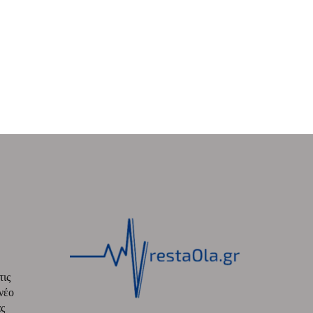
τις
νέο
ς