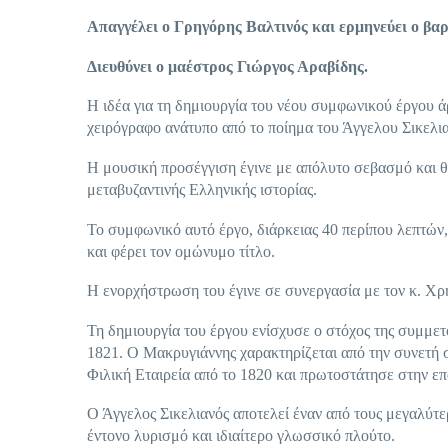
Απαγγέλει ο Γρηγόρης Βαλτινός και ερμηνεύει ο βα
Διευθύνει ο μαέστρος Γιώργος Αραβίδης.
Η ιδέα για τη δημιουργία του νέου συμφωνικού έργου ά
χειρόγραφο ανάτυπο από το ποίημα του Άγγελου Σικελ
Η μουσική προσέγγιση έγινε με απόλυτο σεβασμό και θ
μεταβυζαντινής Ελληνικής ιστορίας.
Το συμφωνικό αυτό έργο, διάρκειας 40 περίπου λεπτών
και φέρει τον ομώνυμο τίτλο.
Η ενορχήστρωση του έγινε σε συνεργασία με τον κ. Χρ
Τη δημιουργία του έργου ενίσχυσε ο στόχος της συμμε
1821. Ο Μακρυγιάννης χαρακτηρίζεται από την συνετή 
Φιλική Εταιρεία από το 1820 και πρωτοστάτησε στην ε
Ο Άγγελος Σικελιανός αποτελεί έναν από τους μεγαλύτε
έντονο λυρισμό και ιδιαίτερο γλωσσικό πλούτο.