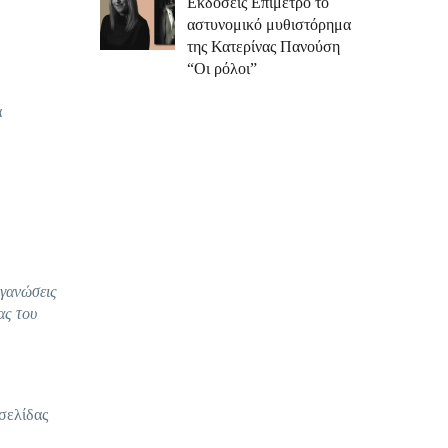
Εκδόσεις Επίμετρο το
αστυνομικό μυθιστόρημα
της Κατερίνας Πανούση
“Οι ρόλοι”
α
ργανώσεις
ας του
σελίδας