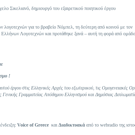
ελο Σικελιανό, δημιουργό του εξαιρετικού ποιητικού έργου
ν λογοτεχνών για το βραβείο Νόμπελ, τη δεύτερη από κοινού με τον
ς Ελλήνων Λογοτεχνών και προτάθηκε ξανά – αυτή τη φορά από ομάδ
με
όσμο
!
υτού έργου στις Ελληνικές Αρχές του εξωτερικού, τις Ομογενειακές Ο
ς Γενικής Γραμματείας Απόδημου Ελληνισμού και Δημόσιας Διπλωματί
 ένδειξη:
Voice
of
Greece
και
Διαδικτυακά
από το webradio της ιστο