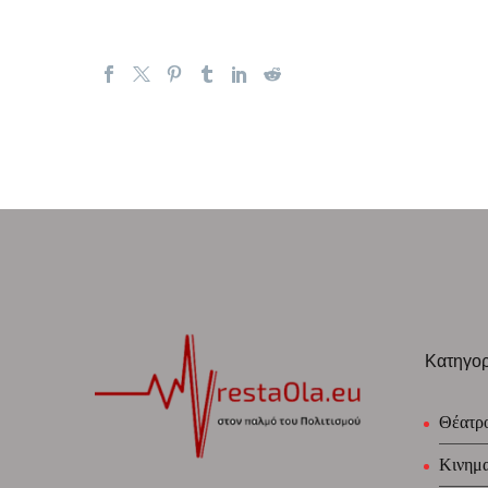
Κατηγορ
Θέατρ
Κινημ