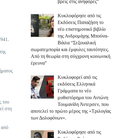
βρεις στις ανηφόρες”
Κυκλοφόρησε από τις
Εκδόσεις Παπαζήση το
νέο επιστημονικό βιβλίο
της Ανδρομάχης Μπούνα-
1941.
Βάιλα “Σεξουαλική
σωματεμπορία και έμφυλες ταυτότητες.
της
Από τη θεωρία στη σύγχρονη κοινωνική
έρευνα”
ήματος
Κυκλοφορεί από τις
εκδόσεις Ελληνικά
Γράμματα το νέο
μυθιστόρημα του Αντώνη
ς του
Τουμανίδη Άντερσεν, που
εί στη
αποτελεί το πρώτο μέρος της «Τριλογίας
των Δολοφόνων».
 από
Κυκλοφόρησε από τις