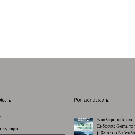
ίες
Ροή ειδήσεων
ο
Κυκλοφόρησε από 
Εκδόσεις Gema το 
ατογράφος
βιβλίο του Ντάγκλα