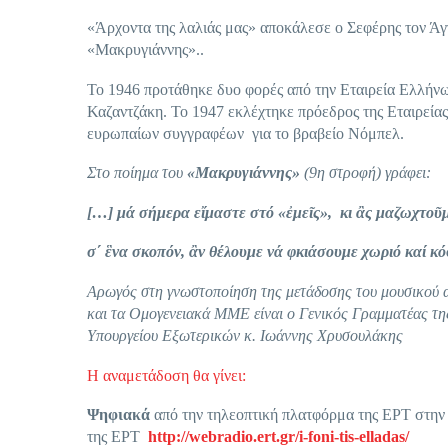
«Άρχοντα της λαλιάς μας» αποκάλεσε ο Σεφέρης τον Άγγ
«Μακρυγιάννης»..
Το 1946 προτάθηκε δυο φορές από την Εταιρεία Ελλήνω
Καζαντζάκη. Το 1947 εκλέχτηκε πρόεδρος της Εταιρεία
ευρωπαίων συγγραφέων για το βραβείο Νόμπελ.
Στο ποίημα του
«Μακρυγιάννης»
(9η στροφή) γράφει:
[
…
]
μά σήμερα ε
ἴ
μαστε στό «
ἐ
με
ῖ
ς», κι
ἂ
ς μαζωχτο
ῦ
σ΄
ἓ
να σκοπόν,
ἂ
ν θέλουμε νά φκιάσουμε χωριό καί κ
Αρωγός στη γνωστοποίηση της μετάδοσης του μουσικού α
και τα Ομογενειακά ΜΜΕ είναι ο Γενικός Γραμματέας τη
Υπουργείου Εξωτερικών κ. Ιωάννης Χρυσουλάκης
Η αναμετάδοση θα γίνει:
Ψηφιακά
από την τηλεοπτική πλατφόρμα της ΕΡΤ στην
της ΕΡΤ
http://webradio.ert.gr/i-foni-tis-elladas/