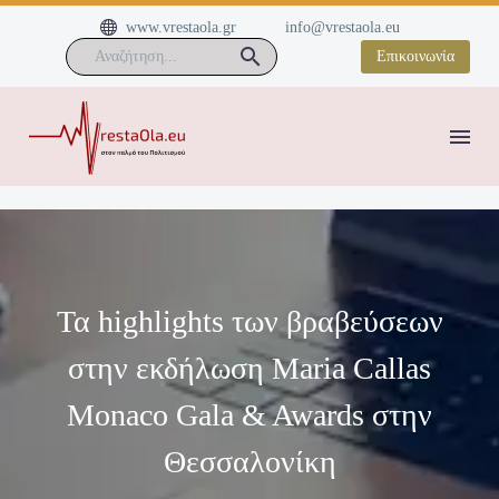


www.vrestaola.gr
info@vrestaola.eu
Επικοινωνία
Τα highlights των βραβεύσεων
στην εκδήλωση Maria Callas
Monaco Gala & Awards στην
Θεσσαλονίκη