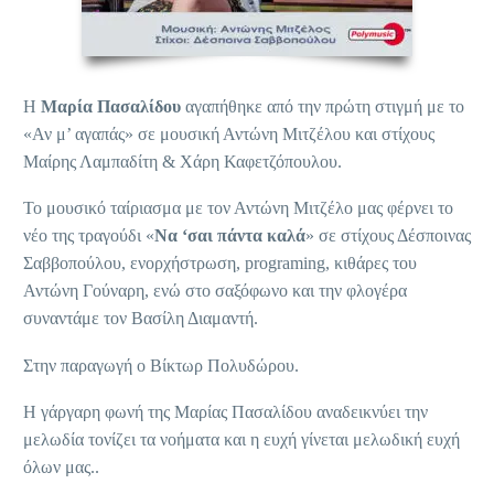
Η
Μαρία Πασαλίδου
αγαπήθηκε από την πρώτη στιγμή με το
«Αν μ’ αγαπάς» σε μουσική Αντώνη Μιτζέλου και στίχους
Μαίρης Λαμπαδίτη & Χάρη Καφετζόπουλου.
Το μουσικό ταίριασμα με τον Αντώνη Μιτζέλο μας φέρνει το
νέο της τραγούδι «
Να ‘σαι πάντα καλά
» σε στίχους Δέσποινας
Σαββοπούλου, ενορχήστρωση, programing, κιθάρες του
Αντώνη Γούναρη, ενώ στο σαξόφωνο και την φλογέρα
συναντάμε τον Βασίλη Διαμαντή.
Στην παραγωγή ο Βίκτωρ Πολυδώρου.
Η γάργαρη φωνή της Μαρίας Πασαλίδου αναδεικνύει την
μελωδία τονίζει τα νοήματα και η ευχή γίνεται μελωδική ευχή
όλων μας..