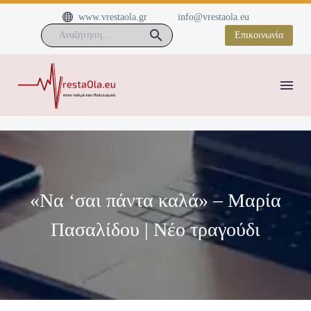


www.vrestaola.gr
info@vrestaola.eu
Επικοινωνία
«Να ‘σαι πάντα καλά» – Μαρία
Πασαλίδου | Nέο τραγούδι