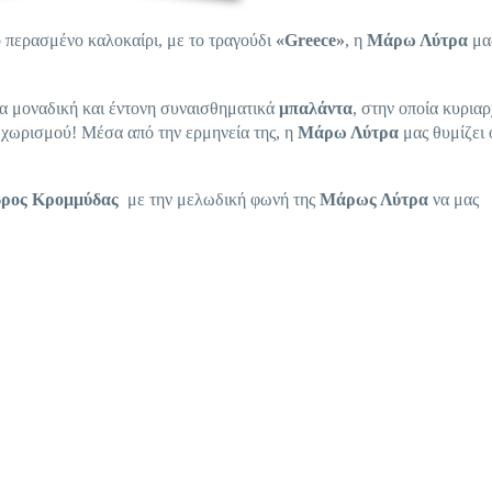
ο περασμένο καλοκαίρι, με το τραγούδι
«
Greece
»
, η
Μάρω Λύτρα
μα
ια μοναδική και έντονη συναισθηματικά
μπαλάντα
, στην οποία κυρια
υ χωρισμού! Μέσα από την ερμηνεία της, η
Μάρω Λύτρα
μας θυμίζει
δρος Κρομμύδας
με την μελωδική φωνή της
Μάρως Λύτρα
να μας