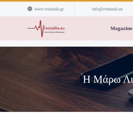


www.vrestaola.gr
info@vrestaola.eu
Magazino
Η Μάρω Λύτ