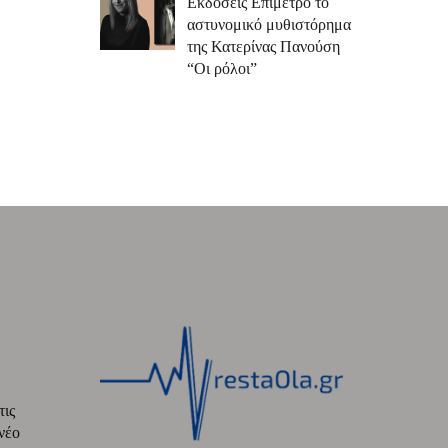
Εκδόσεις Επίμετρο το
αστυνομικό μυθιστόρημα
της Κατερίνας Πανούση
“Οι ρόλοι”
τις
νέο