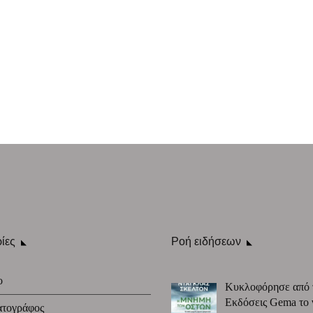
ίες
Ροή ειδήσεων
ο
Κυκλοφόρησε από 
Εκδόσεις Gema το 
ατογράφος