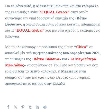
Για το λόγο αυτό, η
Marseaux
βρίσκεται και στο
εξώφυλλο
της ελληνικής playlist
“EQUAL Greece”
στην οποία
συναντάμε την viral δροσιστική επιτυχία της
«Βότκα
Βύσσινο»
, η οποία συμπεριλαμβάνεται και στην international
λίστα
“EQUAL Global”
που μετράει σχεδόν 1 εκατομμύριο
followers.
Με το ολοκαίνουργιο προσωπικό της album
“
Chica
”
να
αποτελεί μία από τις
εμπορικότερες κυκλοφορίες του 2021
,
τα hit singles της
«
Βότκα Βύσσινο
»
και
«
Το Μεγαλύτερό
Μου Λάθος
»
να σαρώνουν σε YouTube και Spotify και ένα
sold out tour το φετινό καλοκαίρι, η
Marseaux
είναι
αδιαμφησβήτητα μία από τις πιο ισχυρές και δυναμικές
προσωπικότητες της pop στην Ελλάδα