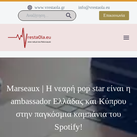


www.vrestaola.gr
info@vrestaola.eu
Επικοινωνία
Marseaux | Η νεαρή pop star είναι η
ambassador Ελλάδας και Κύπρου
στην παγκόσμια καμπάνια του
Spotify!