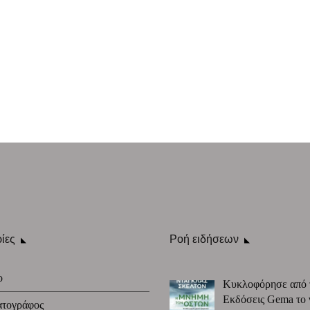
ίες
Ροή ειδήσεων
ο
Κυκλοφόρησε από 
Εκδόσεις Gema το 
ατογράφος