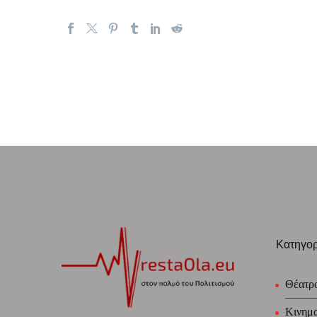
Κατηγορ
Θέατρ
Κινημ