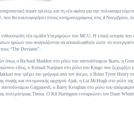
ναρπαστικό teaser τρέιλερ και τη νέα αφίσα για την πολυαναμενόμενη
MCU, που θα κυκλοφορήσει στους κινηματογράφους στις 4 Νοεμβρίου, σ
μια ενθουσιώδη νέα ομάδα Υπερηρώων του MCU. Η επική ιστορία που 
θάνατων ηρώων που αναγκάζονται να αποκαλυφθούν ώστε να συνεργαστ
τους “The Deviants”.
ιών όπως ο Richard Madden στο ρόλο του παντοδύναμου Ikaris, η G
νθρώπινο είδος, ο Kumail Nanjiani στο ρόλο του Kingo που ξεχωρίζει γι
Makkari που τρέχει πιο γρήγορα από τον άνεμο, ο Brian Tyree Henry σ
της σοφής και πνευματικής αρχηγού Ajak, η Lia McHugh στο ρόλο της
ου παντοδύναμου Gilgamesh, ο Barry Keoghan στο ρόλο του απόμακρο
ριας πολεμίστριας Thena. Ο Kit Harington ενσαρκώνει τον Dane Whitm