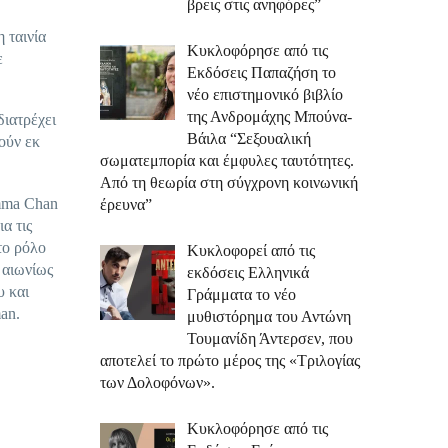
βρεις στις ανηφόρες”
 ταινία
Κυκλοφόρησε από τις
ε
Εκδόσεις Παπαζήση το
νέο επιστημονικό βιβλίο
της Ανδρομάχης Μπούνα-
διατρέχει
Βάιλα “Σεξουαλική
ούν εκ
σωματεμπορία και έμφυλες ταυτότητες.
Από τη θεωρία στη σύγχρονη κοινωνική
emma Chan
έρευνα”
α τις
το ρόλο
Κυκλοφορεί από τις
 αιωνίως
εκδόσεις Ελληνικά
υ και
Γράμματα το νέο
an.
μυθιστόρημα του Αντώνη
Τουμανίδη Άντερσεν, που
αποτελεί το πρώτο μέρος της «Τριλογίας
των Δολοφόνων».
Κυκλοφόρησε από τις