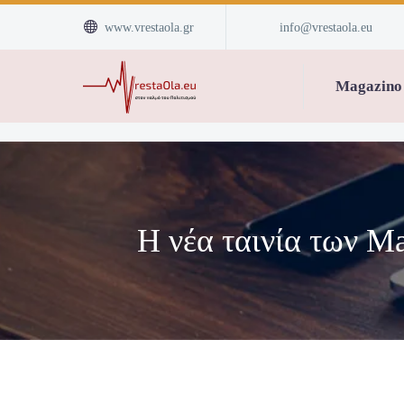


www.vrestaola.gr
info@vrestaola.eu
Magazino
Η νέα ταινία των Mar