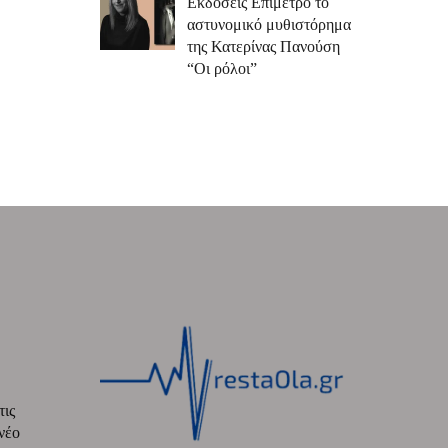
Εκδόσεις Επίμετρο το
αστυνομικό μυθιστόρημα
της Κατερίνας Πανούση
“Οι ρόλοι”
τις
νέο