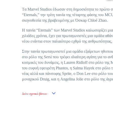
Tα Marvel Studios έδωσαν στη δημοσιότητα το πρώτο συ
“Eternals,” την τρίτη ταινία της τέταρτης φάσης του 
σκηνοθεσία της βραβευμένης με Όσκαρ Chloé Zhao.
Η ταινία “Eternals” των Marvel Studios καλωσορίζει 
χιλιάδες χρόνια, έχει για πρωταγωνιστές μια ομάδα α
νέου ενάντια στον παλαιότερο εχθρό της ανθρωπότητας, 
Στην ταινία πρωταγωνιστεί μια ομάδα εξαίρετων ηθοπο
στο ρόλο της Sersi που τρέφει ιδιαίτερη αγάπη για το α
κοσμικές του δυνάμεις, η Lauren Ridloff στο ρόλο της 
του ευφυή εφευρέτη Phastos, η Salma Hayek στο ρόλο 
νέας αλλά και πάνσοφης Sprite, ο Don Lee στο ρόλο τ
μοναχικού Druig, και η Angelina Jolie στο ρόλο της άγ
Δείτε σχετικό βίντεο :