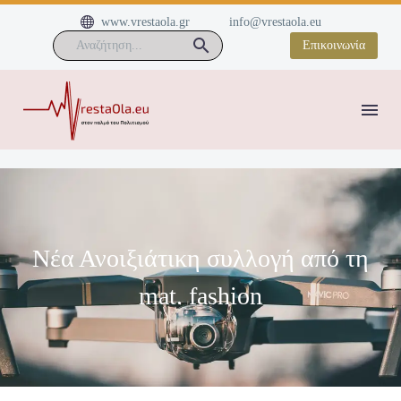


www.vrestaola.gr
info@vrestaola.eu
Επικοινωνία
Νέα Ανοιξιάτικη συλλογή από τη
mat. fashion