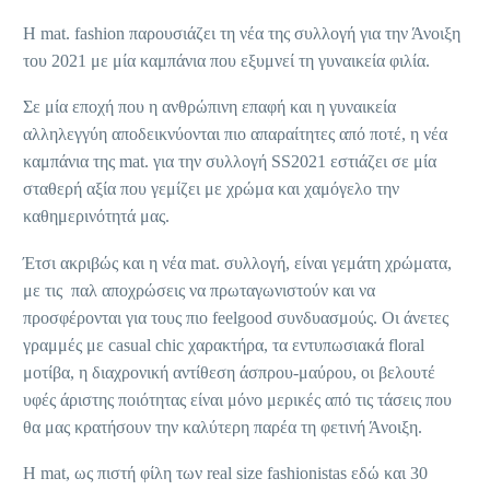
Η mat. fashion παρουσιάζει τη νέα της συλλογή για την Άνοιξη
του 2021 με μία καμπάνια που εξυμνεί τη γυναικεία φιλία.
Σε μία εποχή που η ανθρώπινη επαφή και η γυναικεία
αλληλεγγύη αποδεικνύονται πιο απαραίτητες από ποτέ, η νέα
καμπάνια της mat. για την συλλογή SS2021 εστιάζει σε μία
σταθερή αξία που γεμίζει με χρώμα και χαμόγελο την
καθημερινότητά μας.
Έτσι ακριβώς και η νέα mat. συλλογή, είναι γεμάτη χρώματα,
με τις παλ αποχρώσεις να πρωταγωνιστούν και να
προσφέρονται για τους πιο feelgood συνδυασμούς. Οι άνετες
γραμμές με casual chic χαρακτήρα, τα εντυπωσιακά floral
μοτίβα, η διαχρονική αντίθεση άσπρου-μαύρου, οι βελουτέ
υφές άριστης ποιότητας είναι μόνο μερικές από τις τάσεις που
θα μας κρατήσουν την καλύτερη παρέα τη φετινή Άνοιξη.
Η mat, ως πιστή φίλη των real size fashionistas εδώ και 30