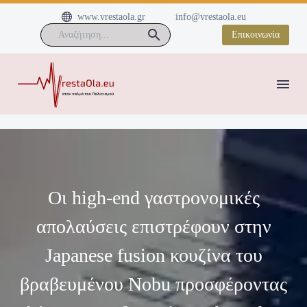


www.vrestaola.gr
info@vrestaola.eu
Επικοινωνία
Οι high-end γαστρονομικές
απολαύσεις επιστρέφουν στην
Japanese fusion κουζίνα του
βραβευμένου Nobu προσφέροντας