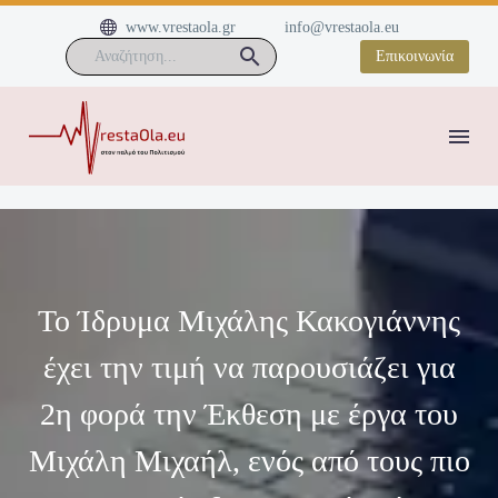


www.vrestaola.gr
info@vrestaola.eu
Επικοινωνία
Το Ίδρυμα Μιχάλης Κακογιάννης
έχει την τιμή να παρουσιάζει για
2η φορά την Έκθεση με έργα του
Μιχάλη Μιχαήλ, ενός από τους πιο