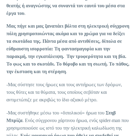
θεατής ή αναγνώστης να συναντά τον εαυτό του μέσα στα
έργα του
.
Μας πήγε και μας ξαναπάει βόλτα στη ηλεκτρική σύγχρονη
πόλη χρησιμοποιώντας ακόμα και το χρώμα για να δείξει
τα σκοτάδια της. Πάντα μέσα από αντιθέσεις, δίπολα σε
εύθραυστη ισορροπία: Τη φαντασμαγορία και την
παρακμή, την εγκατάλειψη. Την τρυφερότητα και τη βία.
Το φως και το σκοτάδι. Το θόρυβο και τη σιωπή. Το πάθος,
την έκσταση και τη στέρηση
.
-Μας σύστησε τους ήρωες και τους αντιήρωες των δρόμων,
τους θύτες και τα θύματα, τους οποίους σεβόταν και
αντιμετώπιζε με ακριβώς το ίδιο αξιακό μέτρο.
-Μας συστήθηκε μέσω του «διπολικού» ήρωα του
Στηβ
Μπρίζα
. Ενός σύγχρονου χάρτινου ήρωα, ενός spider-man που
χρησιμοποιούσε ως ιστό του την ηλεκτρική καλωδίωση της
πόλης.
Ενός μοναχικού ήρωα που ήθελε να συνδεθεί με