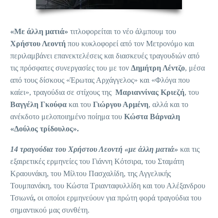
«Με άλλη ματιά»
τιτλοφορείται το νέο άλμπουμ του
Χρήστου Λεοντή
που κυκλοφορεί από τον Μετρονόμο και
περιλαμβάνει επανεκτελέσεις και διασκευές τραγουδιών από
τις πρόσφατες συνεργασίες του με τον
Δημήτρη Λέντζο
, μέσα
από τους δίσκους «Έρωτας Αρχάγγελος» και «Φλόγα που
καίει», τραγούδια σε στίχους της
Μαριαννίνας Κριεζή
, του
Βαγγέλη Γκούφα
και του
Γιώργου Αρμένη
, αλλά και το
ανέκδοτο μελοποιημένο ποίημα του
Κώστα Βάρναλη
«
Δούλος τρίδουλος
».
14 τραγούδια του Χρήστου Λεοντή «με άλλη ματιά»
και τις
εξαιρετικές ερμηνείες του Γιάννη Κότσιρα, του Σταμάτη
Κραουνάκη, του Μίλτου Πασχαλίδη, της Αγγελικής
Τουμπανάκη, του Κώστα Τριανταφυλλίδη και του Αλέξανδρου
Τσιωνά
,
οι οποίοι ερμηνεύουν για πρώτη φορά τραγούδια του
σημαντικού μας συνθέτη.