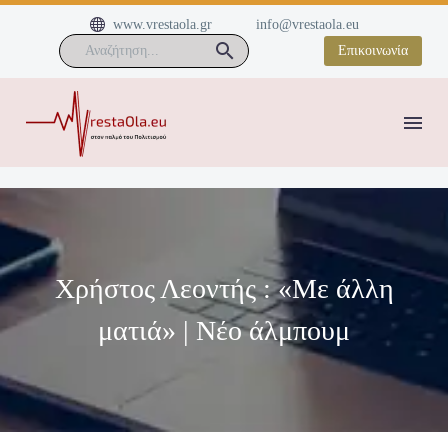


www.vrestaola.gr
info@vrestaola.eu
Επικοινωνία
Χρήστος Λεοντής : «Με άλλη
ματιά» | Νέο άλμπουμ