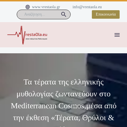


www.vrestaola.gr
info@vrestaola.eu
Επικοινωνία
Τα τέρατα της ελληνικής
μυθολογίας ζωντανεύουν στο
Mediterranean Cosmos,μέσα από
την έκθεση «Τέρατα, Θρύλοι &