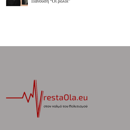
Πανούση “Οι ρόλοι”