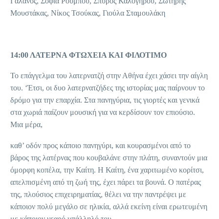
Γαλανός, Σοφία Ρούμπου, Σπύρος Καλογήρου, Σωτήρης
Μουστάκας, Νίκος Τσούκας, Γιούλα Σταμουλάκη
14:00 ΛΑΤΕΡΝΑ ΦΤΩΧΕΙΑ ΚΑΙ ΦΙΛΟΤΙΜΟ
Το επάγγελμα του λατερνατζή στην Αθήνα έχει χάσει την αίγλη
του. ‘Έτσι, οι δυο λατερνατζήδες της ιστορίας μας παίρνουν το
δρόμο για την επαρχία. Στα πανηγύρια, τις γιορτές και γενικά
στα χωριά παίζουν μουσική για να κερδίσουν τον επιούσιο.
Μια μέρα,
καθ’ οδόν προς κάποιο πανηγύρι, και κουρασμένοι από το
βάρος της λατέρνας που κουβαλάνε στην πλάτη, συναντούν μια
όμορφη κοπέλα, την Καίτη. Η Καίτη, ένα χαριτωμένο κορίτσι,
απελπισμένη από τη ζωή της, έχει πάρει τα βουνά. Ο πατέρας
της, πλούσιος επιχειρηματίας, θέλει να την παντρέψει με
κάποιον πολύ μεγάλο σε ηλικία, αλλά εκείνη είναι ερωτευμένη
με κάποιον νεαρό υπάλληλό του.