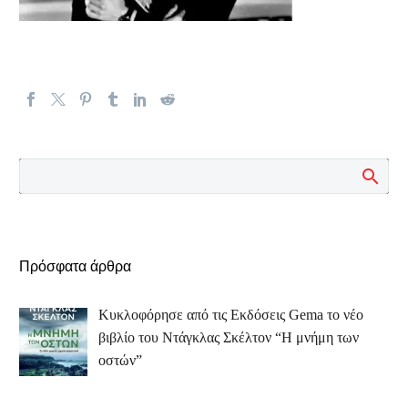
Πρόσφατα άρθρα
Κυκλοφόρησε από τις Εκδόσεις Gema το νέο
βιβλίο του Ντάγκλας Σκέλτον “Η μνήμη των
οστών”