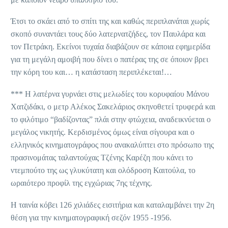
Έτσι το σκάει από το σπίτι της και καθώς περιπλανάται χωρίς
σκοπό συναντάει τους δύο λατερνατζήδες, τον Παυλάρα και
τον Πετράκη. Εκείνοι τυχαία διαβάζουν σε κάποια εφημερίδα
για τη μεγάλη αμοιβή που δίνει ο πατέρας της σε όποιον βρει
την κόρη του και… η κατάσταση περιπλέκεται!…
*** Η λατέρνα γυρνάει στις μελωδίες του κορυφαίου Μάνου
Χατζιδάκι, ο μετρ Αλέκος Σακελάριος σκηνοθετεί τρυφερά και
το φιλότιμο “βαδίζοντας” πλάι στην φτώχεια, αναδεικνύεται ο
μεγάλος νικητής. Κερδισμένος όμως είναι σίγουρα και ο
ελληνικός κινηματογράφος που ανακαλύπτει στο πρόσωπο της
πρασινομάτας ταλαντούχας Τζένης Καρέζη που κάνει το
ντεμπούτο της ως γλυκύτατη και ολόδροση Καιτούλα, το
ωραιότερο προφίλ της εγχώριας 7ης τέχνης.
Η ταινία κόβει 126 χιλιάδες εισιτήρια και καταλαμβάνει την 2η
θέση για την κινηματογραφική σεζόν 1955 -1956.