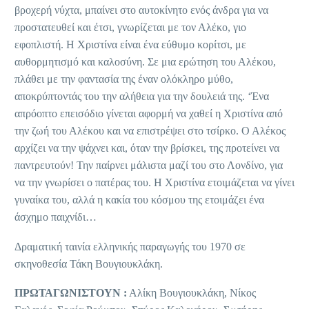
βροχερή νύχτα, μπαίνει στο αυτοκίνητο ενός άνδρα για να
προστατευθεί και έτσι, γνωρίζεται με τον Αλέκο, γιο
εφοπλιστή. Η Χριστίνα είναι ένα εύθυμο κορίτσι, με
αυθορμητισμό και καλοσύνη. Σε μια ερώτηση του Αλέκου,
πλάθει με την φαντασία της έναν ολόκληρο μύθο,
αποκρύπτοντάς του την αλήθεια για την δουλειά της. ‘Ένα
απρόοπτο επεισόδιο γίνεται αφορμή να χαθεί η Χριστίνα από
την ζωή του Αλέκου και να επιστρέψει στο τσίρκο. Ο Αλέκος
αρχίζει να την ψάχνει και, όταν την βρίσκει, της προτείνει να
παντρευτούν! Την παίρνει μάλιστα μαζί του στο Λονδίνο, για
να την γνωρίσει ο πατέρας του. Η Χριστίνα ετοιμάζεται να γίνει
γυναίκα του, αλλά η κακία του κόσμου της ετοιμάζει ένα
άσχημο παιχνίδι…
Δραματική ταινία ελληνικής παραγωγής του 1970 σε
σκηνοθεσία Τάκη Βουγιουκλάκη.
ΠΡΩΤΑΓΩΝΙΣΤΟΥΝ :
Αλίκη Βουγιουκλάκη, Νίκος