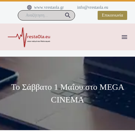


www.vrestaola.gr
info@vrestaola.eu
Επικοινωνία
Το Σάββατο 1 Μαΐου στο MEGA
CINEMA