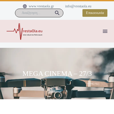


www.vrestaola.gr
info@vrestaola.eu
Επικοινωνία
MEGA CINEMA – 27/3