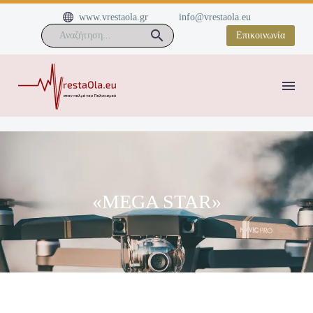


www.vrestaola.gr
info@vrestaola.eu
Επικοινωνία
«MEGA STAR»