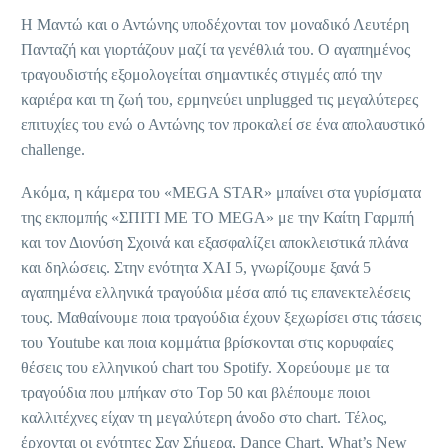
Η Μαντώ και ο Αντώνης υποδέχονται τον μοναδικό Λευτέρη
Πανταζή και γιορτάζουν μαζί τα γενέθλιά του. Ο αγαπημένος
τραγουδιστής εξομολογείται σημαντικές στιγμές από την
καριέρα και τη ζωή του, ερμηνεύει unplugged τις μεγαλύτερες
επιτυχίες του ενώ ο Αντώνης τον προκαλεί σε ένα απολαυστικό
challenge.
Ακόμα, η κάμερα του «MEGA STAR» μπαίνει στα γυρίσματα
της εκπομπής «ΣΠΙΤΙ ΜΕ ΤΟ MEGA» με την Καίτη Γαρμπή
και τον Διονύση Σχοινά και εξασφαλίζει αποκλειστικά πλάνα
και δηλώσεις. Στην ενότητα ΧΑΙ 5, γνωρίζουμε ξανά 5
αγαπημένα ελληνικά τραγούδια μέσα από τις επανεκτελέσεις
τους. Μαθαίνουμε ποια τραγούδια έχουν ξεχωρίσει στις τάσεις
του Youtube και ποια κομμάτια βρίσκονται στις κορυφαίες
θέσεις του ελληνικού chart του Spotify. Χορεύουμε με τα
τραγούδια που μπήκαν στο Τop 50 και βλέπουμε ποιοι
καλλιτέχνες είχαν τη μεγαλύτερη άνοδο στο chart. Τέλος,
έρχονται οι ενότητες Σαν Σήμερα, Dance Chart, What’s New