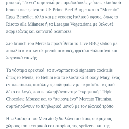
μπουφέ, “δένει” αρμονικά με παραδοσιακές γεύσεις κλασικού
brunch όπως είναι το US Prime Beef Burger και τα “Mercato”
Eggs Benedict, αλλά και με γεύσεις Ιταλικού ύφους, όπως το
Risotto alla Milanese ή τα Lasagna Vegetariana με βελουτέ
παρμεζάνας και καπνιστό Scamorza.
Στο brunch του Mercato προστίθεται το Live BBQ station με
ποικιλία κρεάτων σε premium κοπές, φρέσκα θαλασσινά και
λαχανικά εποχής.
Τα νόστιμα ορεκτικά, τα συναρπαστικά signature cocktails
όπως το Menta, το Bellini και το κλασσικό Bloody Mary, ένας
εντυπωσιακός κατάλογος επιδορπίων με περισσότερες από
δέκα επιλογές που περιλαμβάνουν την “εκρηκτική” Triple
Chocolate Mousse και το “πειραγμένο” Mercato Tiramisu,
συμπληρώνουν το πληθωρικό μενού με τον ιδανικό τρόπο.
Η φιλοσοφία του Mercato ξεδιπλώνεται στους υπέροχους
χώρους του κεντρικού εστιατορίου, της spritzeria και της