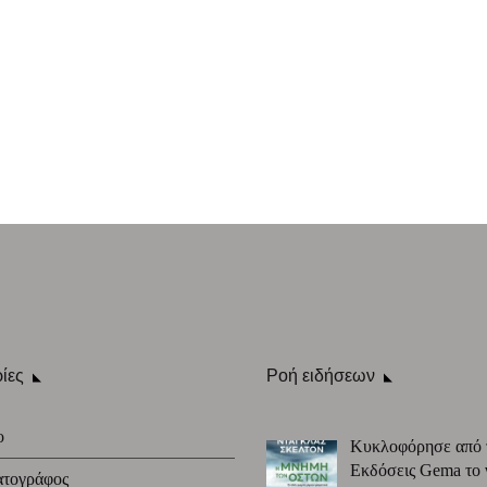
ίες
Ροή ειδήσεων
ο
Κυκλοφόρησε από 
Εκδόσεις Gema το 
ατογράφος