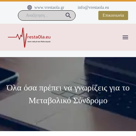


www.vrestaola.gr
info@vrestaola.eu
Επικοινωνία
Όλα όσα πρέπει να γνωρίζεις για το
Μεταβολικό Σύνδρομο