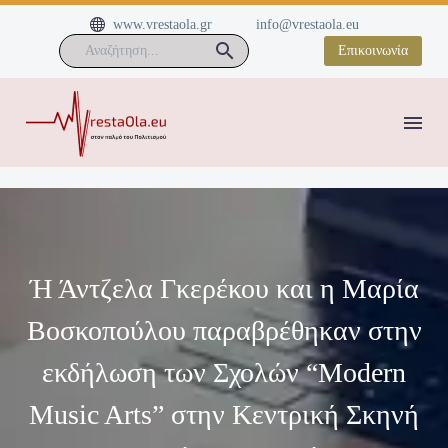


www.vrestaola.gr
info@vrestaola.eu
Επικοινωνία
Ή Άντζελα Γκερέκου και η Μαρία
Βοσκοπούλου παραβρέθηκαν στην
εκδήλωση των Σχολών “Modern
Music Arts” στην Κεντρική Σκηνή