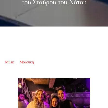
του Σταύρου του Νότου
Music
Μουσική