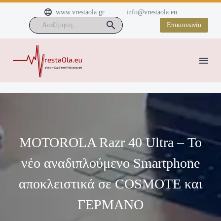


www.vrestaola.gr
info@vrestaola.eu
Επικοινωνία
MOTOROLA Razr 40 Ultra – Το
νέο αναδιπλούμενο Smartphone
αποκλειστικά σε COSMOTE και
ΓΕΡΜΑΝΟ