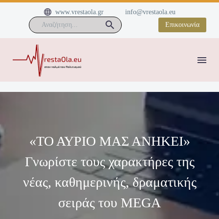


www.vrestaola.gr
info@vrestaola.eu
Επικοινωνία
«ΤΟ ΑΥΡΙΟ ΜΑΣ ΑΝΗΚΕΙ»
Γνωρίστε τους χαρακτήρες της
νέας, καθημερινής, δραματικής
σειράς του MEGA