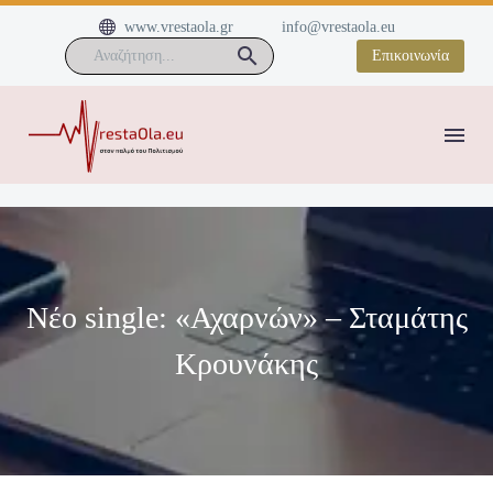


www.vrestaola.gr
info@vrestaola.eu
Επικοινωνία
Νέο single: «Αχαρνών» – Σταμάτης
Κρουνάκης